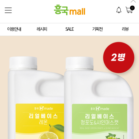
0
이용안내
레시피
SALE
기획전
리뷰