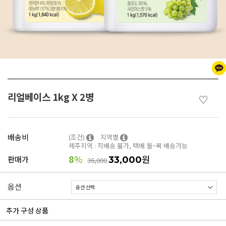
리얼베이스 1kg X 2병
♡
배송비
(조건)
지역별
제주지역 : 직배송 불가, 택배 월~목 배송가능
8
%
원
판매가
33,000
36,000
옵션
추가 구성 상품