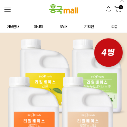
0
이용안내
레시피
SALE
기획전
리뷰