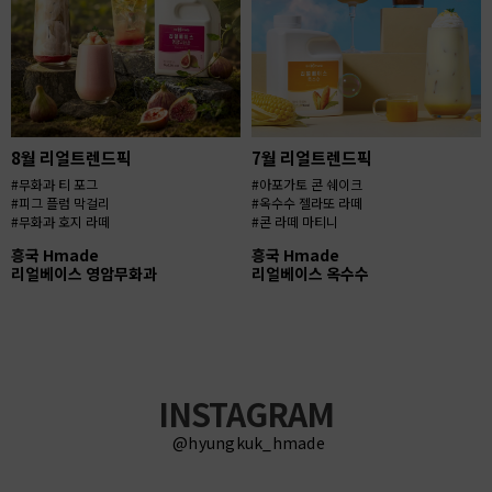
8월 리얼트렌드픽
7월 리얼트렌드픽
#무화과 티 포그
#아포가토 콘 쉐이크
#피그 플럼 막걸리
#옥수수 젤라또 라떼
#무화과 호지 라떼
#콘 라떼 마티니
흥국 Hmade
흥국 Hmade
리얼베이스 영암무화과
리얼베이스 옥수수
INSTAGRAM
@hyungkuk_hmade