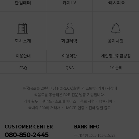
한컵레터
카페TV
e레시피북
회사소개
회원혜택
공지사항
이용안내
이용약관
개인정보취급방침
FAQ
Q&A
1:1문의
흥국F&B는 20년 이상 HORECA(호텔·레스토랑·카페) 시장에
식음료를 공급해온 B2B 전문 납품 기업입니다.
커피 원두 · 젤라또·소르베 베이스 · 음료 시럽 · 캡슐커피 ·
국내외 300여 거래처 · HACCP 인증 · 전국 당일 출고
CUSTOMER CENTER
BANK INFO
080-850-2445
우리은행 1005-101-615272