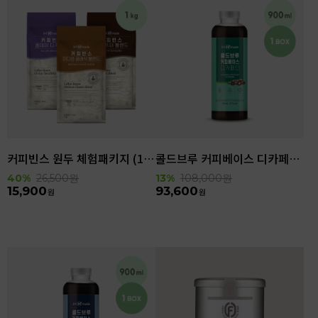
커피빈스 원두 체험패키지 (1kg)
콜드브루 커피베이스 디카페인 (900ml x 6ea)
40%
26,500
원
13%
108,000
원
15,900
93,600
원
원