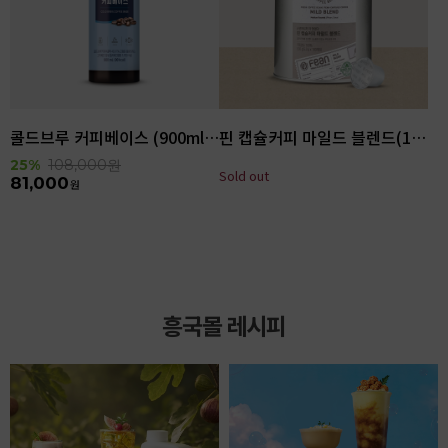
콜드브루 커피베이스 (900ml x 6ea)
핀 캡슐커피 마일드 블렌드(100입)
25%
108,000
원
Sold out
81,000
원
흥국몰 레시피