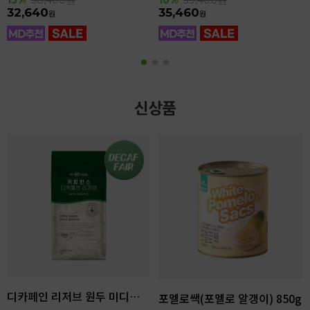
32,640
35,460
원
원
신상품
디카페인 리저브 원두 미디엄다크 로스팅 1kg
포멜로쌕(포멜로 알갱이) 850g