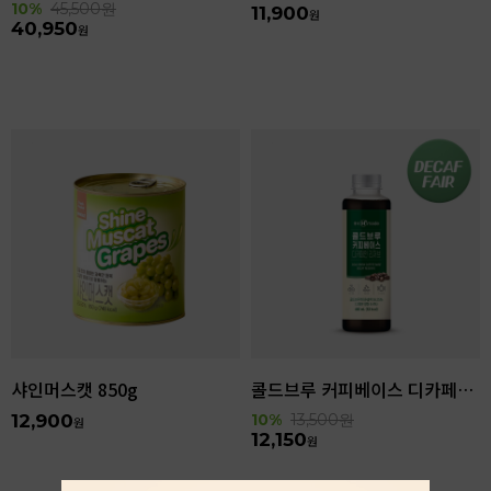
10%
45,500
원
11,900
원
40,950
원
샤인머스캣 850g
콜드브루 커피베이스 디카페인 리저브 440ml
12,900
10%
13,500
원
원
12,150
원