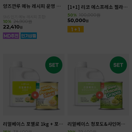
양즈깐루 메뉴 레시피 운영 세트
[1+1] 리코 에스프레소 젤라또 4kg(4.6L)
50%
100,000
원
SNS 인기 메뉴 레시피 조합!
50,000
원
10%
24,900
원
22,410
원
리얼베이스 포멜로 1kg + 포멜로쌕 850g SET
리얼베이스 청포도&샤인머스캣 1kg + 샤인머스캣 850g SET
15%
38,400
원
10%
39,400
원