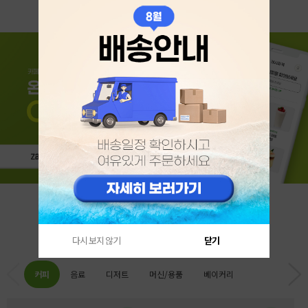
카테고리 베스트
다시 보지 않기
닫기
커피
음료
디저트
머신/용품
베이커리