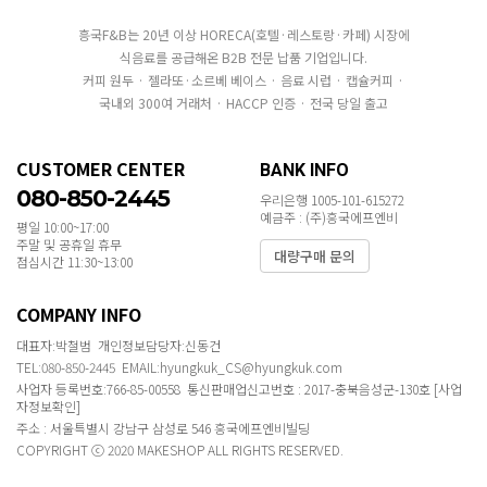
흥국F&B는 20년 이상 HORECA(호텔·레스토랑·카페) 시장에
식음료를 공급해온 B2B 전문 납품 기업입니다.
커피 원두 · 젤라또·소르베 베이스 · 음료 시럽 · 캡슐커피 ·
국내외 300여 거래처 · HACCP 인증 · 전국 당일 출고
CUSTOMER CENTER
BANK INFO
080-850-2445
우리은행 1005-101-615272
예금주 : (주)흥국에프엔비
평일 10:00~17:00
주말 및 공휴일 휴무
대량구매 문의
점심시간 11:30~13:00
COMPANY INFO
대표자:박철범 개인정보담당자:신동건
TEL:080-850-2445 EMAIL:hyungkuk_CS@hyungkuk.com
사업자 등록번호:766-85-00558 통신판매업신고번호 : 2017-충북음성군-130호
[사업
자정보확인]
주소 : 서울특별시 강남구 삼성로 546 흥국에프엔비빌딩
COPYRIGHT ⓒ 2020 MAKESHOP ALL RIGHTS RESERVED.