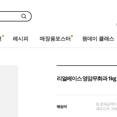
전
레시피
매장용포스터
원데이 클래스
리얼베이스 영암무화과 1kg
총 결제금액이 
배송비
제주지역 : 직