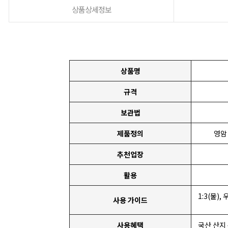
상품상세정보
상품명
규격
보관법
제품정의
영암
추천업장
활용
1:3(물)
사용 가이드
사용혜택
국산 산지