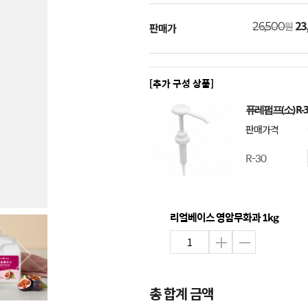
23
원
26,500
판매가
[추가 구성 상품]
퓨레펌프(소) R-3
판매가격
R-30
리얼베이스 영암무화과 1kg
총 합계 금액