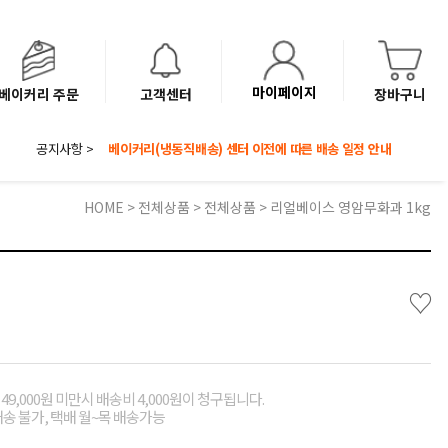
마이페이지
베이커리 주문
고객센터
장바구니
공지사항 >
8월 광복절 배송안내
'NEW 바이브믹스 or 바리스타시럽 1종' 체험단 발표
베이커리(냉동직배송) 센터 이전에 따른 배송 일정 안내
HOME
>
전체상품
>
전체상품
> 리얼베이스 영암무화과 1kg
♡
49,000원 미만시 배송비 4,000원이 청구됩니다.
배송 불가, 택배 월~목 배송가능