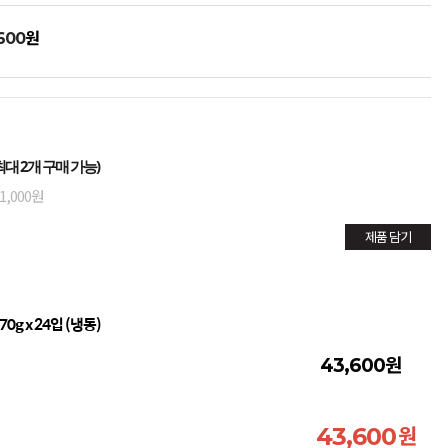
원
600
대 2개 구매 가능)
1,000원
제품 담기
g x 24입 (냉동)
원
43,600
원
43,600