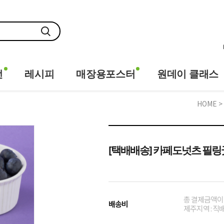
전
레시피
매장용포스터
원데이 클래스
HOME
>
[택배배송] 카페도넛츠 필링굿 베
총 결제금액이 
배송비
제주지역 : 직