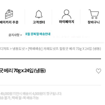
마이페이지
베이커리 주문
고객센터
장바구니
공지사항 >
8월 광복절 배송안내
'NEW 바이브믹스 or 바리스타시럽 1종' 체험단 발표
베이커리(냉동직배송) 센터 이전에 따른 배송 일정 안내
디저트
>
냉동도넛
> [택배배송] 카페도넛츠 필링굿 베리 70g X 24입 (냉동)
♡
리 70g x 24입 (냉동)
49,000원 미만시 배송비 4,000원이 청구됩니다.
배송 불가, 택배 월~목 배송가능