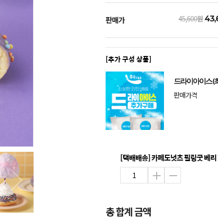
45,600
원
43,
판매가
[추가 구성 상품]
드라이아이스 (최
판매가격
[택배배송] 카페도넛츠 필링굿 베리 70
총 합계 금액