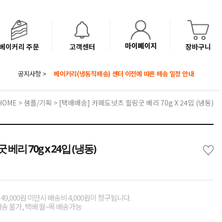
마이페이지
베이커리 주문
고객센터
장바구니
공지사항 >
8월 광복절 배송안내
'NEW 바이브믹스 or 바리스타시럽 1종' 체험단 발표
베이커리(냉동직배송) 센터 이전에 따른 배송 일정 안내
HOME
>
샘플/기획
> [택배배송] 카페도넛츠 필링굿 베리 70g X 24입 (냉동)
♡
리 70g x 24입 (냉동)
49,000원 미만시 배송비 4,000원이 청구됩니다.
배송 불가, 택배 월~목 배송가능