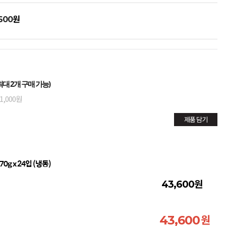
원
600
대 2개 구매 가능)
1,000원
제품 담기
g x 24입 (냉동)
원
43,600
원
43,600