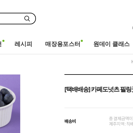
전
레시피
매장용포스터
원데이 클래스
[택배배송] 카페도넛츠 필링굿 베
총 결제금액이 
배송비
제주지역 : 직