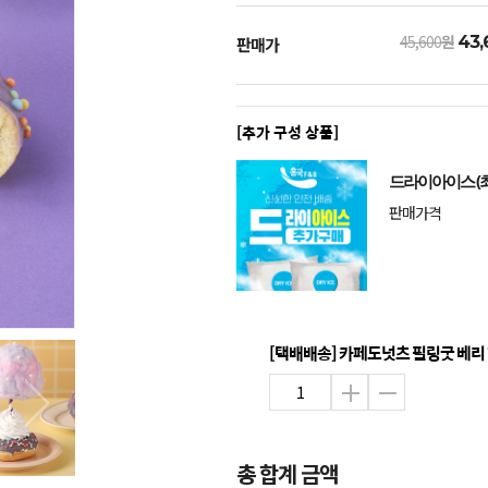
45,600
원
43,
판매가
[추가 구성 상품]
드라이아이스 (최
판매가격
[택배배송] 카페도넛츠 필링굿 베리 70
총 합계 금액