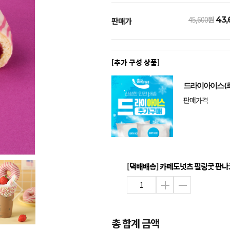
45,600
원
43,
판매가
[추가 구성 상품]
드라이아이스 (최
판매가격
[택배배송] 카페도넛츠 필링굿 판나코타 
총 합계 금액