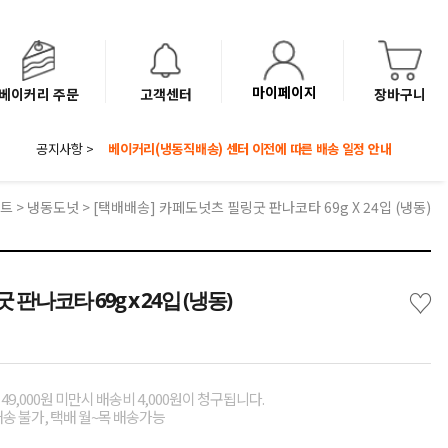
마이페이지
베이커리 주문
고객센터
장바구니
공지사항 >
8월 광복절 배송안내
'NEW 바이브믹스 or 바리스타시럽 1종' 체험단 발표
베이커리(냉동직배송) 센터 이전에 따른 배송 일정 안내
트
>
냉동도넛
> [택배배송] 카페도넛츠 필링굿 판나코타 69g X 24입 (냉동)
♡
나코타 69g x 24입 (냉동)
49,000원 미만시 배송비 4,000원이 청구됩니다.
배송 불가, 택배 월~목 배송가능