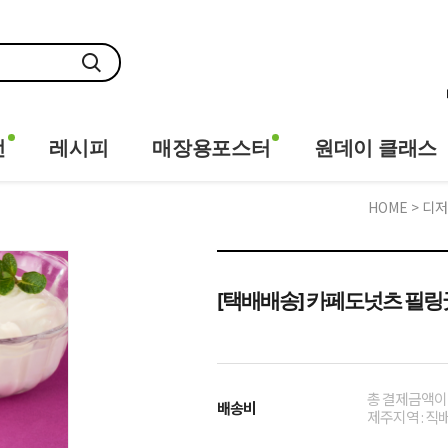
전
레시피
매장용포스터
원데이 클래스
HOME
>
디저
[택배배송] 카페도넛츠 필링굿 판
총 결제금액이 
배송비
제주지역 : 직