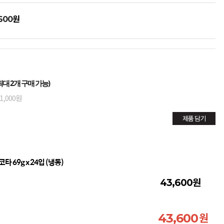
원
600
대 2개 구매 가능)
1,000원
제품 담기
69g x 24입 (냉동)
원
43,600
원
43,600