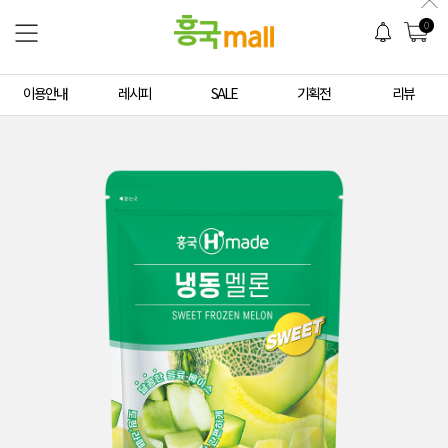
0
이용안내
레시피
SALE
기획전
리뷰