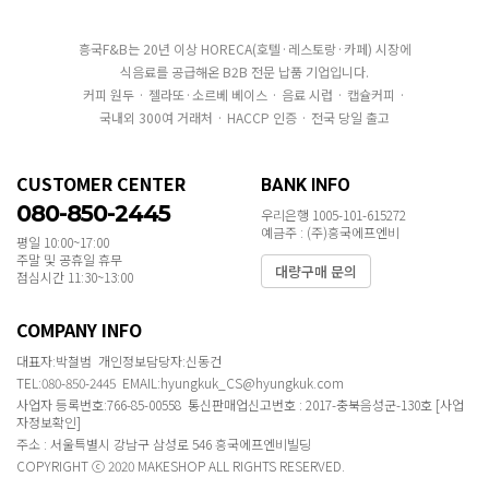
흥국F&B는 20년 이상 HORECA(호텔·레스토랑·카페) 시장에
식음료를 공급해온 B2B 전문 납품 기업입니다.
커피 원두 · 젤라또·소르베 베이스 · 음료 시럽 · 캡슐커피 ·
국내외 300여 거래처 · HACCP 인증 · 전국 당일 출고
CUSTOMER CENTER
BANK INFO
080-850-2445
우리은행 1005-101-615272
예금주 : (주)흥국에프엔비
평일 10:00~17:00
주말 및 공휴일 휴무
대량구매 문의
점심시간 11:30~13:00
COMPANY INFO
대표자:박철범 개인정보담당자:신동건
TEL:080-850-2445 EMAIL:hyungkuk_CS@hyungkuk.com
사업자 등록번호:766-85-00558 통신판매업신고번호 : 2017-충북음성군-130호
[사업
자정보확인]
주소 : 서울특별시 강남구 삼성로 546 흥국에프엔비빌딩
COPYRIGHT ⓒ 2020 MAKESHOP ALL RIGHTS RESERVED.