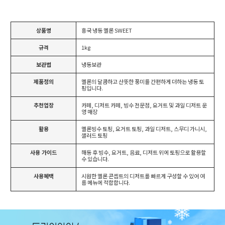
상품명
흥국 냉동 멜론 SWEET
규격
1kg
보관법
냉동보관
제품정의
멜론의 달콤하고 산뜻한 풍미를 간편하게 더하는 냉동 토
핑입니다.
추천업장
카페, 디저트 카페, 빙수 전문점, 요거트 및 과일 디저트 운
영 매장
활용
멜론빙수 토핑, 요거트 토핑, 과일 디저트, 스무디 가니시,
샐러드 토핑
사용 가이드
해동 후 빙수, 요거트, 음료, 디저트 위에 토핑으로 활용할
수 있습니다.
사용혜택
시원한 멜론 콘셉트의 디저트를 빠르게 구성할 수 있어 여
름 메뉴에 적합합니다.