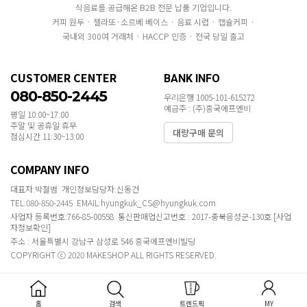
식음료를 공급해온 B2B 전문 납품 기업입니다.
커피 원두 · 젤라또·소르베 베이스 · 음료 시럽 · 캡슐커피 ·
국내외 300여 거래처 · HACCP 인증 · 전국 당일 출고
CUSTOMER CENTER
BANK INFO
080-850-2445
우리은행 1005-101-615272
예금주 : (주)흥국에프엔비
평일 10:00~17:00
주말 및 공휴일 휴무
대량구매 문의
점심시간 11:30~13:00
COMPANY INFO
대표자:박철범 개인정보담당자:신동건
TEL:080-850-2445 EMAIL:hyungkuk_CS@hyungkuk.com
사업자 등록번호:766-85-00558 통신판매업신고번호 : 2017-충북음성군-130호
[사업
자정보확인]
주소 : 서울특별시 강남구 삼성로 546 흥국에프엔비빌딩
COPYRIGHT ⓒ 2020 MAKESHOP ALL RIGHTS RESERVED.
홈
검색
트렌드픽
MY