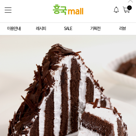
0
이용안내
레시피
SALE
기획전
리뷰