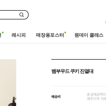
전
레시피
매장용포스터
원데이 클래스
뱀부우드 쿠키 진열대
총 결제금액이 
배송비
제주지역 : 직