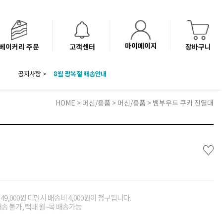
마이페이지
베이커리 주문
고객센터
장바구니
8월 광복절 배송안내
공지사항 >
'NEW 바이브믹스 or 바리스타시럽 1종' 체험단 발표
베이커리(냉동직배송) 센터 이전에 따른 배송 일정 안내
HOME
>
머신/용품
>
머신/용품
> 뱀부우드 쿠키 진열대
♡
49,000원 미만시 배송비 4,000원이 청구됩니다.
배송 불가, 택배 월~목 배송가능