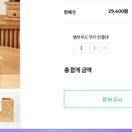
원
29,400
판매가
뱀부우드 쿠키 진열대
총 합계 금액
장바구니