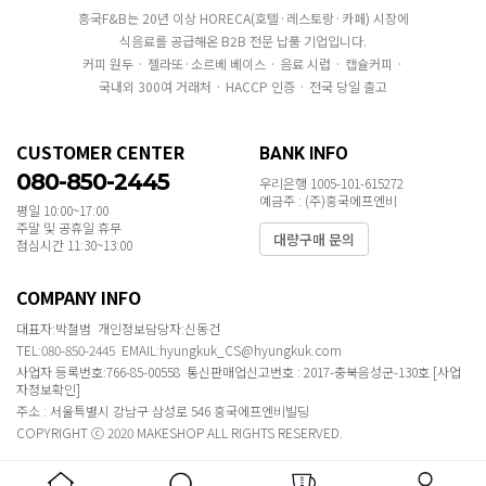
흥국F&B는 20년 이상 HORECA(호텔·레스토랑·카페) 시장에
식음료를 공급해온 B2B 전문 납품 기업입니다.
커피 원두 · 젤라또·소르베 베이스 · 음료 시럽 · 캡슐커피 ·
국내외 300여 거래처 · HACCP 인증 · 전국 당일 출고
CUSTOMER CENTER
BANK INFO
080-850-2445
우리은행 1005-101-615272
예금주 : (주)흥국에프엔비
평일 10:00~17:00
주말 및 공휴일 휴무
대량구매 문의
점심시간 11:30~13:00
COMPANY INFO
대표자:박철범 개인정보담당자:신동건
TEL:080-850-2445 EMAIL:hyungkuk_CS@hyungkuk.com
사업자 등록번호:766-85-00558 통신판매업신고번호 : 2017-충북음성군-130호
[사업
자정보확인]
주소 : 서울특별시 강남구 삼성로 546 흥국에프엔비빌딩
COPYRIGHT ⓒ 2020 MAKESHOP ALL RIGHTS RESERVED.