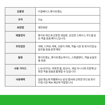
상품명
리얼베이스 화이트뱅쇼
규격
1kg
보관법
냉장보관
제품정의
화이트 와인과 산뜻한 과일향, 은은한 스파이스 무드를 담
은 겨울 음료 베이스입니다.
추천업장
카페, 디저트 카페, 브런치 카페, 겨울 시즌 및 프리미엄 논
알코올 음료 운영 매장
활용
화이트뱅쇼, 화이트뱅쇼에이드, 스파클링티, 겨울 논알코
올 음료
사용 가이드
1:4(사이다), 따뜻한 물, 탄산수, 과일 가니시와 조합해 산
뜻한 겨울 음료로 활용할 수 있습니다.
사용혜택
일반 뱅쇼와 차별화되는 밝은 컬러와 산뜻한 맛으로 프리
미엄 시즌 메뉴 제안에 적합합니다.