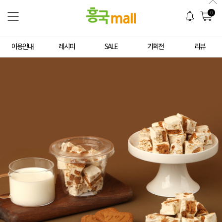
0
이용안내
레시피
SALE
기획전
리뷰