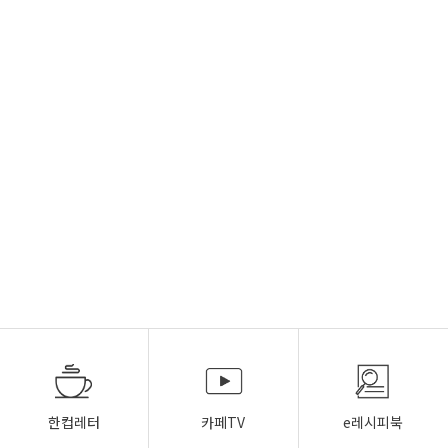
한컵레터
카페TV
e레시피북