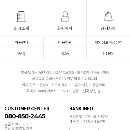
회사소개
회원혜택
공지사항
이용안내
이용약관
개인정보취급방침
FAQ
Q&A
1:1문의
흥국F&B는 20년 이상 HORECA(호텔·레스토랑·카페) 시장에
식음료를 공급해온 B2B 전문 납품 기업입니다.
커피 원두 · 젤라또·소르베 베이스 · 음료 시럽 · 캡슐커피 ·
국내외 300여 거래처 · HACCP 인증 · 전국 당일 출고
CUSTOMER CENTER
BANK INFO
080-850-2445
우리은행 1005-101-615272
예금주 : (주)흥국에프엔비
평일 10:00~17:00
주말 및 공휴일 휴무