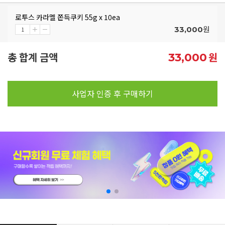
로투스 카라멜 쫀득쿠키 55g x 10ea
원
33,000
총 합계 금액
원
33,000
사업자 인증 후 구매하기