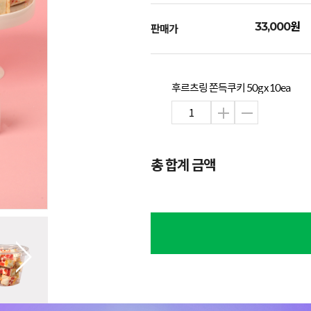
원
33,000
판매가
후르츠링 쫀득쿠키 50g x 10ea
총 합계 금액