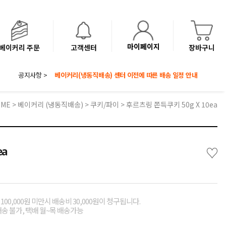
마이페이지
베이커리 주문
고객센터
장바구니
공지사항 >
8월 광복절 배송안내
'NEW 바이브믹스 or 바리스타시럽 1종' 체험단 발표
베이커리(냉동직배송) 센터 이전에 따른 배송 일정 안내
OME
>
베이커리 (냉동직배송)
>
쿠키/파이
> 후르츠링 쫀득쿠키 50g X 10ea
♡
ea
00,000원 미만시 배송비 30,000원이 청구됩니다.
배송 불가, 택배 월~목 배송가능