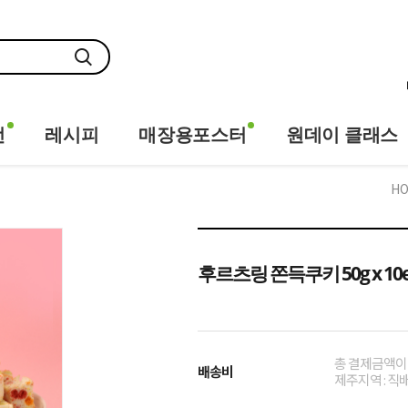
전
레시피
매장용포스터
원데이 클래스
H
후르츠링 쫀득쿠키 50g x 10
총 결제금액이 1
배송비
제주지역 : 직