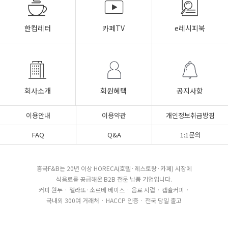
한컵레터
카페TV
e레시피북
회사소개
회원혜택
공지사항
이용안내
이용약관
개인정보취급방침
FAQ
Q&A
1:1문의
흥국F&B는 20년 이상 HORECA(호텔·레스토랑·카페) 시장에
식음료를 공급해온 B2B 전문 납품 기업입니다.
커피 원두 · 젤라또·소르베 베이스 · 음료 시럽 · 캡슐커피 ·
국내외 300여 거래처 · HACCP 인증 · 전국 당일 출고