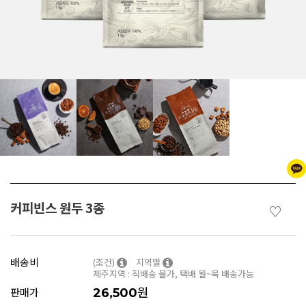
커피빈스 원두 3종
♡
배송비
(조건)
지역별
제주지역 : 직배송 불가, 택배 월~목 배송가능
원
판매가
26,500