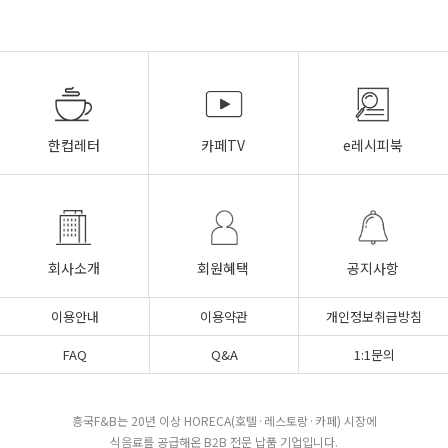
한컵레터
카페TV
e레시피북
회사소개
회원혜택
공지사항
이용안내
이용약관
개인정보취급방침
FAQ
Q&A
1:1문의
흥국F&B는 20년 이상 HORECA(호텔·레스토랑·카페) 시장에
식음료를 공급해온 B2B 전문 납품 기업입니다.