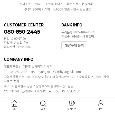
커피 원두 · 젤라또·소르베 베이스 · 음료 시럽 · 캡슐커피 ·
국내외 300여 거래처 · HACCP 인증 · 전국 당일 출고
CUSTOMER CENTER
BANK INFO
080-850-2445
우리은행 1005-101-615272
예금주 : (주)흥국에프엔비
평일 10:00~17:00
주말 및 공휴일 휴무
대량구매 문의
점심시간 11:30~13:00
COMPANY INFO
대표자:박철범 개인정보담당자:신동건
TEL:080-850-2445 EMAIL:hyungkuk_CS@hyungkuk.com
사업자 등록번호:766-85-00558 통신판매업신고번호 : 2017-충북음성군-130호
[사업
자정보확인]
주소 : 서울특별시 강남구 삼성로 546 흥국에프엔비빌딩
COPYRIGHT ⓒ 2020 MAKESHOP ALL RIGHTS RESERVED.
홈
검색
트렌드픽
MY