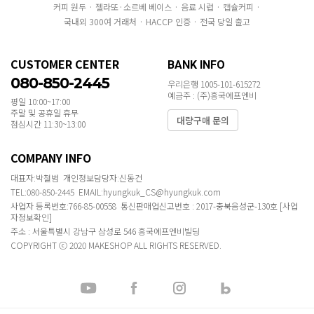
커피 원두 · 젤라또·소르베 베이스 · 음료 시럽 · 캡슐커피 ·
국내외 300여 거래처 · HACCP 인증 · 전국 당일 출고
CUSTOMER CENTER
BANK INFO
080-850-2445
우리은행 1005-101-615272
예금주 : (주)흥국에프엔비
평일 10:00~17:00
주말 및 공휴일 휴무
대량구매 문의
점심시간 11:30~13:00
COMPANY INFO
대표자:박철범 개인정보담당자:신동건
TEL:080-850-2445 EMAIL:hyungkuk_CS@hyungkuk.com
사업자 등록번호:766-85-00558 통신판매업신고번호 : 2017-충북음성군-130호
[사업
자정보확인]
주소 : 서울특별시 강남구 삼성로 546 흥국에프엔비빌딩
COPYRIGHT ⓒ 2020 MAKESHOP ALL RIGHTS RESERVED.