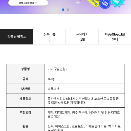
상품리뷰
문의하기
배송/반품/교환
상품 상세 정보
()
(28)
안내
상품명
미니 구슬인절미
규격
160g
보관법
냉동보관
제품정의
쫄깃한 식감의 미니 사이즈 인절미에 고소한 콩고물을 듬
뿍 입힌 냉동 토핑 제품입니다.
추천업장
카페, 디저트 카페, 빙수 전문점, 베이커리 및 전통 디저트
운영 매장
활용
빙수, 아이스크림, 음료 토핑, 디저트 플레이트, 떡 디저트
및 시즌 메뉴