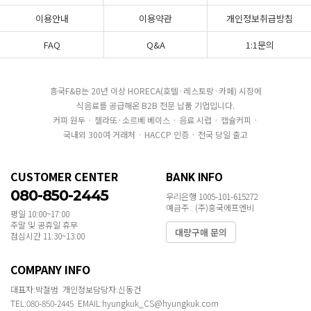
이용안내
이용약관
개인정보취급방침
FAQ
Q&A
1:1문의
흥국F&B는 20년 이상 HORECA(호텔·레스토랑·카페) 시장에
식음료를 공급해온 B2B 전문 납품 기업입니다.
커피 원두 · 젤라또·소르베 베이스 · 음료 시럽 · 캡슐커피 ·
국내외 300여 거래처 · HACCP 인증 · 전국 당일 출고
CUSTOMER CENTER
BANK INFO
080-850-2445
우리은행 1005-101-615272
예금주 : (주)흥국에프엔비
평일 10:00~17:00
주말 및 공휴일 휴무
대량구매 문의
점심시간 11:30~13:00
COMPANY INFO
대표자:박철범 개인정보담당자:신동건
TEL:080-850-2445 EMAIL:hyungkuk_CS@hyungkuk.com