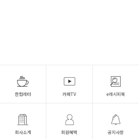
한컵레터
카페TV
e레시피북
회사소개
회원혜택
공지사항