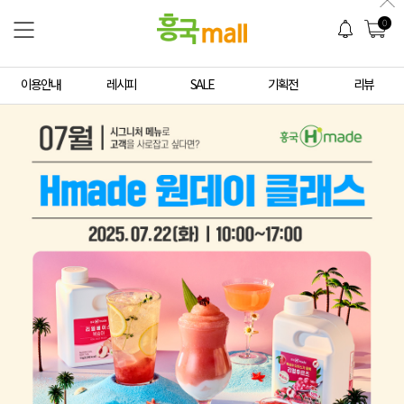
0
이용안내
레시피
SALE
기획전
리뷰