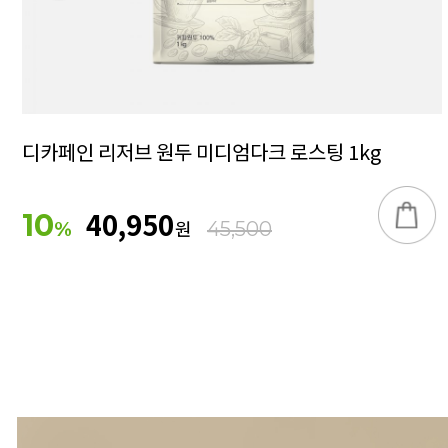
디카페인 리저브 원두 미디엄다크 로스팅 1kg
40,950
10
원
%
45,500