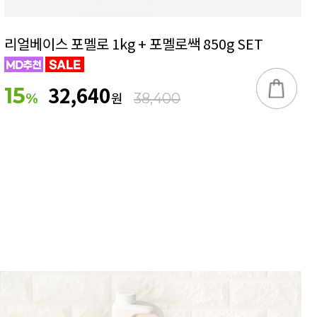
리얼베이스 포멜로 1kg + 포멜로쌕 850g SET
32,640
15
원
%
38,400