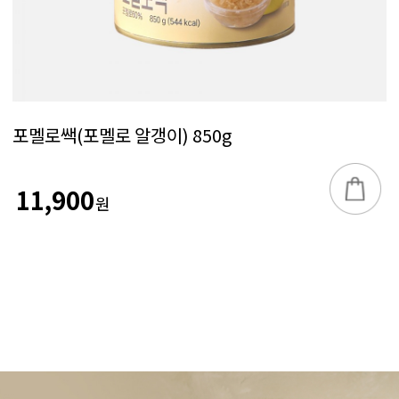
포멜로쌕(포멜로 알갱이) 850g
11,900
원