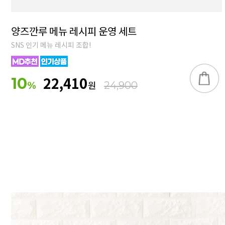
양즈깐루 메뉴 레시피 운영 세트
SNS 인기 메뉴 레시피 조합!
22,410
10
원
%
24,900