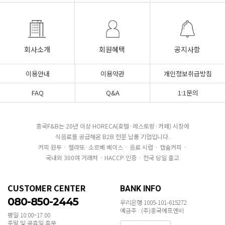
회사소개
회원혜택
공지사항
이용안내
이용약관
개인정보취급방침
FAQ
Q&A
1:1문의
흥국F&B는 20년 이상 HORECA(호텔·레스토랑·카페) 시장에
식음료를 공급해온 B2B 전문 납품 기업입니다.
커피 원두 · 젤라또·소르베 베이스 · 음료 시럽 · 캡슐커피 ·
국내외 300여 거래처 · HACCP 인증 · 전국 당일 출고
CUSTOMER CENTER
BANK INFO
080-850-2445
우리은행 1005-101-615272
예금주 : (주)흥국에프엔비
평일 10:00~17:00
주말 및 공휴일 휴무