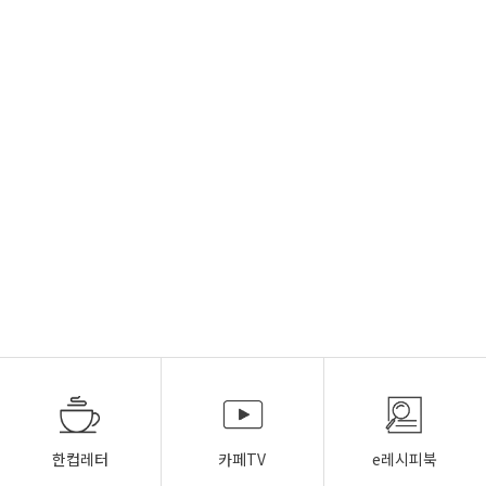
한컵레터
카페TV
e레시피북