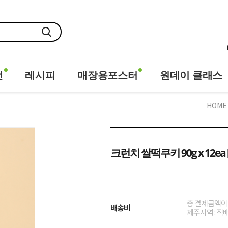
전
레시피
매장용포스터
원데이 클래스
HOME
크런치 쌀떡쿠키 90g x 12ea [E
총 결제금액이 1
배송비
제주지역 : 직