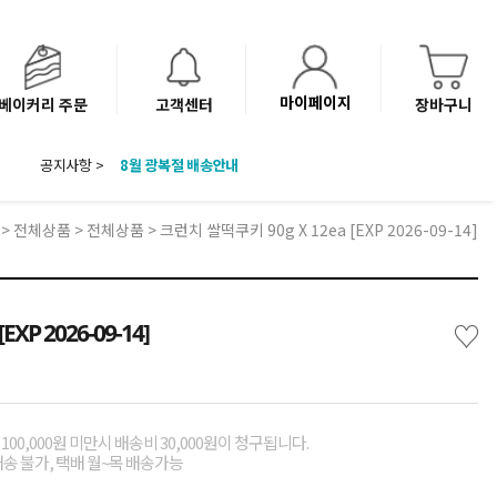
마이페이지
베이커리 주문
고객센터
장바구니
공지사항 >
8월 광복절 배송안내
'NEW 바이브믹스 or 바리스타시럽 1종' 체험단 발표
베이커리(냉동직배송) 센터 이전에 따른 배송 일정 안내
>
전체상품
>
전체상품
> 크런치 쌀떡쿠키 90g X 12ea [EXP 2026-09-14]
♡
XP 2026-09-14]
00,000원 미만시 배송비 30,000원이 청구됩니다.
배송 불가, 택배 월~목 배송가능