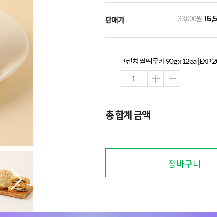
33,000
원
16,
판매가
크런치 쌀떡쿠키 90g x 12ea [EXP 20
총 합계 금액
장바구니