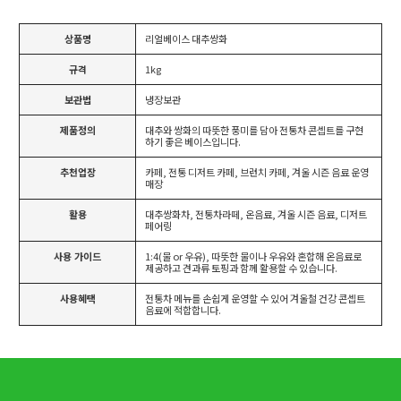
상품명
리얼베이스 대추쌍화
규격
1kg
보관법
냉장보관
제품정의
대추와 쌍화의 따뜻한 풍미를 담아 전통차 콘셉트를 구현
하기 좋은 베이스입니다.
추천업장
카페, 전통 디저트 카페, 브런치 카페, 겨울 시즌 음료 운영
매장
활용
대추쌍화차, 전통차라떼, 온음료, 겨울 시즌 음료, 디저트
페어링
사용 가이드
1:4(물 or 우유), 따뜻한 물이나 우유와 혼합해 온음료로
제공하고 견과류 토핑과 함께 활용할 수 있습니다.
사용혜택
전통차 메뉴를 손쉽게 운영할 수 있어 겨울철 건강 콘셉트
음료에 적합합니다.