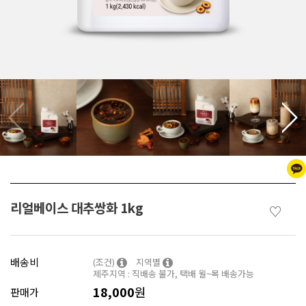
리얼베이스 대추쌍화 1kg
♡
배송비
(조건)
지역별
제주지역 : 직배송 불가, 택배 월~목 배송가능
18,000
원
판매가