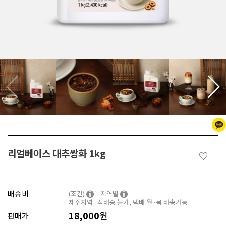
리얼베이스 대추쌍화 1kg
♡
배송비
(조건)
지역별
제주지역 : 직배송 불가, 택배 월~목 배송가능
18,000
원
판매가