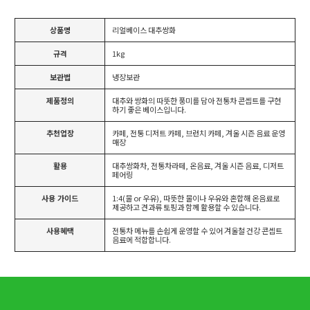
상품명
리얼베이스 대추쌍화
규격
1kg
보관법
냉장보관
제품정의
대추와 쌍화의 따뜻한 풍미를 담아 전통차 콘셉트를 구현
하기 좋은 베이스입니다.
추천업장
카페, 전통 디저트 카페, 브런치 카페, 겨울 시즌 음료 운영
매장
활용
대추쌍화차, 전통차라떼, 온음료, 겨울 시즌 음료, 디저트
페어링
사용 가이드
1:4(물 or 우유), 따뜻한 물이나 우유와 혼합해 온음료로
제공하고 견과류 토핑과 함께 활용할 수 있습니다.
사용혜택
전통차 메뉴를 손쉽게 운영할 수 있어 겨울철 건강 콘셉트
음료에 적합합니다.