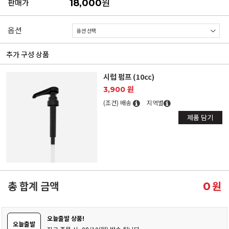
원
판매가
18,000
옵션
추가 구성 상품
시럽 펌프 (10cc)
3,900 원
(조건) 배송
지역별
제품 담기
총 합계 금액
원
0
오늘출발 상품!
오늘출발