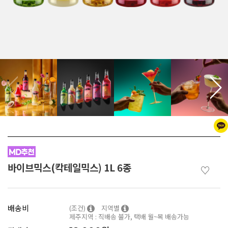
바이브믹스(칵테일믹스) 1L 6종
♡
배송비
(조건)
지역별
제주지역 : 직배송 불가, 택배 월~목 배송가능