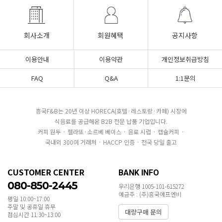
회사소개
회원혜택
공지사항
이용안내
이용약관
개인정보취급방침
FAQ
Q&A
1:1문의
흥국F&B는 20년 이상 HORECA(호텔·레스토랑·카페) 시장에
식음료를 공급해온 B2B 전문 납품 기업입니다.
커피 원두 · 젤라또·소르베 베이스 · 음료 시럽 · 캡슐커피 ·
국내외 300여 거래처 · HACCP 인증 · 전국 당일 출고
CUSTOMER CENTER
BANK INFO
080-850-2445
우리은행 1005-101-615272
예금주 : (주)흥국에프엔비
평일 10:00~17:00
주말 및 공휴일 휴무
대량구매 문의
점심시간 11:30~13:00