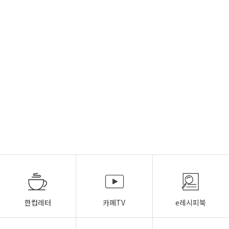
한컵레터
카페TV
e레시피북