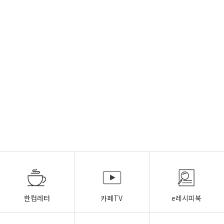
한컵레터
카페TV
e레시피북