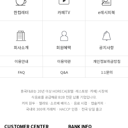
한컵레터
카페TV
e레시피북
회사소개
회원혜택
공지사항
이용안내
이용약관
개인정보취급방침
FAQ
Q&A
1:1문의
흥국F&B는 20년 이상 HORECA(호텔·레스토랑·카페) 시장에
식음료를 공급해온 B2B 전문 납품 기업입니다.
커피 원두 · 젤라또·소르베 베이스 · 음료 시럽 · 캡슐커피 ·
국내외 300여 거래처 · HACCP 인증 · 전국 당일 출고
CUSTOMER CENTER
BANK INFO