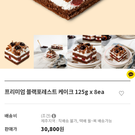
프리미엄 블랙포레스트 케이크 125g x 8ea
♡
배송비
(조건)
제주지역 : 직배송 불가, 택배 월~목 배송가능
30,800
원
판매가