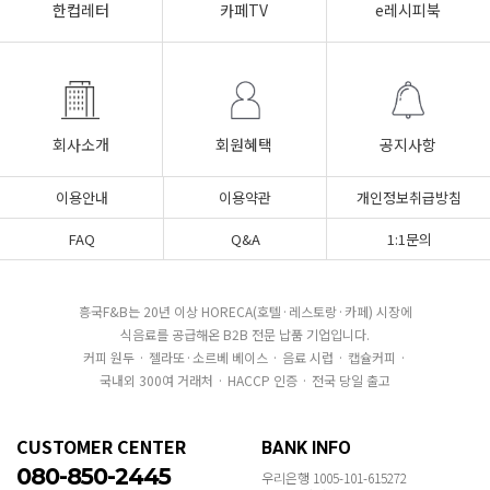
한컵레터
카페TV
e레시피북
회사소개
회원혜택
공지사항
이용안내
이용약관
개인정보취급방침
FAQ
Q&A
1:1문의
흥국F&B는 20년 이상 HORECA(호텔·레스토랑·카페) 시장에
식음료를 공급해온 B2B 전문 납품 기업입니다.
커피 원두 · 젤라또·소르베 베이스 · 음료 시럽 · 캡슐커피 ·
국내외 300여 거래처 · HACCP 인증 · 전국 당일 출고
CUSTOMER CENTER
BANK INFO
080-850-2445
우리은행 1005-101-615272