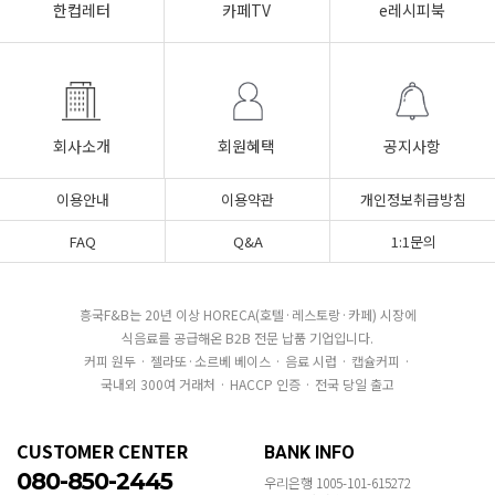
한컵레터
카페TV
e레시피북
회사소개
회원혜택
공지사항
이용안내
이용약관
개인정보취급방침
FAQ
Q&A
1:1문의
흥국F&B는 20년 이상 HORECA(호텔·레스토랑·카페) 시장에
식음료를 공급해온 B2B 전문 납품 기업입니다.
커피 원두 · 젤라또·소르베 베이스 · 음료 시럽 · 캡슐커피 ·
국내외 300여 거래처 · HACCP 인증 · 전국 당일 출고
CUSTOMER CENTER
BANK INFO
080-850-2445
우리은행 1005-101-615272