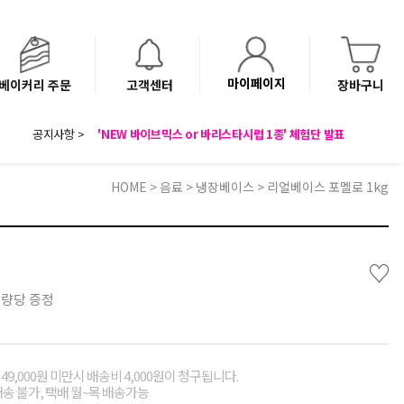
마이페이지
베이커리 주문
고객센터
장바구니
8월 광복절 배송안내
공지사항 >
'NEW 바이브믹스 or 바리스타시럽 1종' 체험단 발표
베이커리(냉동직배송) 센터 이전에 따른 배송 일정 안내
HOME
>
음료
>
냉장베이스
> 리얼베이스 포멜로 1kg
♡
수량당 증정
49,000원 미만시 배송비 4,000원이 청구됩니다.
배송 불가, 택배 월~목 배송가능