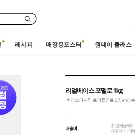
전
레시피
매장용포스터
원데이 클래스
리얼베이스 포멜로 1kg
'바리스타시럽 트리플민트 375mL' 
총 결제금액이 
배송비
제주지역 : 직