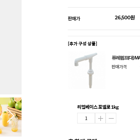
원
26,500
판매가
[추가 구성 상품]
퓨레펌프(대) MA
판매가격
리얼베이스 포멜로 1kg