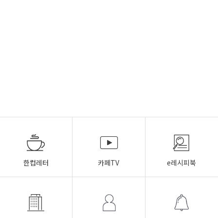
한컵레터
카페TV
e레시피북