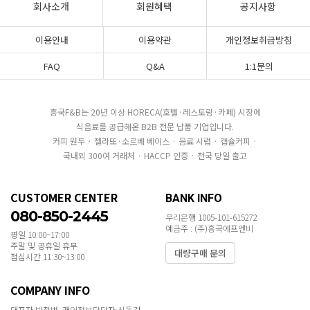
회사소개
회원혜택
공지사항
이용안내
이용약관
개인정보취급방침
FAQ
Q&A
1:1문의
흥국F&B는 20년 이상 HORECA(호텔·레스토랑·카페) 시장에
식음료를 공급해온 B2B 전문 납품 기업입니다.
커피 원두 · 젤라또·소르베 베이스 · 음료 시럽 · 캡슐커피 ·
국내외 300여 거래처 · HACCP 인증 · 전국 당일 출고
CUSTOMER CENTER
BANK INFO
080-850-2445
우리은행 1005-101-615272
예금주 : (주)흥국에프엔비
평일 10:00~17:00
주말 및 공휴일 휴무
대량구매 문의
점심시간 11:30~13:00
COMPANY INFO
대표자:박철범 개인정보담당자:신동건