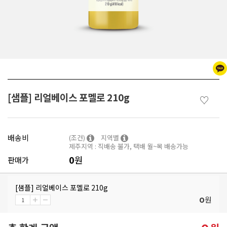
[샘플] 리얼베이스 포멜로 210g
♡
배송비
(조건)
지역별
제주지역 : 직배송 불가, 택배 월~목 배송가능
0
원
판매가
[샘플] 리얼베이스 포멜로 210g
원
0