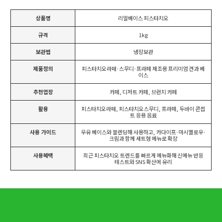
상품명
리얼베이스 피스타치오
규격
1kg
보관법
냉장보관
제품정의
피스타치오라떼·스무디·프라페 제조용 프리미엄 견과 베
이스
추천업장
카페, 디저트 카페, 브런치 카페
활용
피스타치오라떼, 피스타치오스무디, 프라페, 두바이 콘셉
트 응용 음료
사용 가이드
우유 베이스와 블렌딩해 사용하고, 카다이프·마시멜로우·
크림과 함께 세트형 메뉴로 확장
사용혜택
최근 피스타치오 트렌드를 빠르게 메뉴화해 신메뉴 반응
테스트와 SNS 확산에 유리