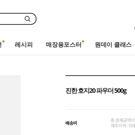
전
레시피
매장용포스터
원데이 클래스
진한 호지20 파우더 500g
총 결제금액이 
배송비
제주지역 : 직