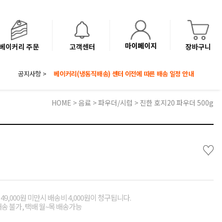
마이페이지
베이커리 주문
고객센터
장바구니
공지사항 >
8월 광복절 배송안내
'NEW 바이브믹스 or 바리스타시럽 1종' 체험단 발표
베이커리(냉동직배송) 센터 이전에 따른 배송 일정 안내
HOME
>
음료
>
파우더/시럽
> 진한 호지20 파우더 500g
♡
49,000원 미만시 배송비 4,000원이 청구됩니다.
배송 불가, 택배 월~목 배송가능