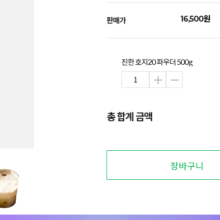
원
16,500
판매가
진한 호지20 파우더 500g
총 합계 금액
장바구니