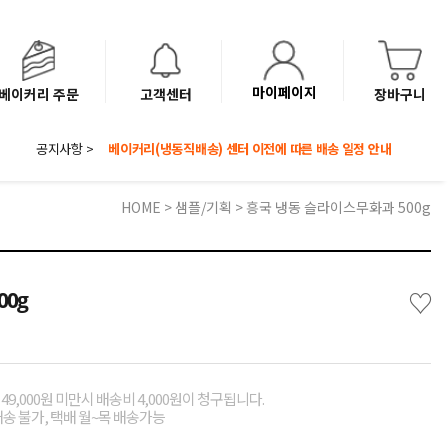
마이페이지
베이커리 주문
고객센터
장바구니
공지사항 >
8월 광복절 배송안내
'NEW 바이브믹스 or 바리스타시럽 1종' 체험단 발표
베이커리(냉동직배송) 센터 이전에 따른 배송 일정 안내
HOME
>
샘플/기획
> 흥국 냉동 슬라이스무화과 500g
♡
0g
49,000원 미만시 배송비 4,000원이 청구됩니다.
배송 불가, 택배 월~목 배송가능