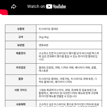
상품명
피스타치오 젤라또
규격
2kg/4kg
보관법
냉동보관
제품정의
고소하고 진한 피스타치오의 풍미를 담아 부드러운 텍스처
와 깊은 견과류의 풍미를 즐길 수 있는 프리미엄 젤라또입
니다.
추천업장
젤라또 전문점, 카페, 디저트 카페, 베이커리 카페, 호텔,
레스토랑
활용
피스타치오 젤라또, 아포가토, 피스타치오 라떼 토핑, 디
저트 플레이트, 베이커리 디저트
사용 가이드
그대로 제공하거나 커피, 라떼, 프라페 등 음료 토핑으로
활용하고, 베이커리 및 다양한 디저트 메뉴와 함께 구성해
프리미엄 메뉴를 연출할 수 있습니다.
사용혜택
고소하고 깊은 피스타치오 풍미로 프리미엄 디저트와 음료