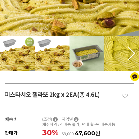
피스타치오 젤라또 2kg x 2EA(총 4.6L)
♡
배송비
(조건)
지역별
제주지역 : 직배송 불가, 택배 월~목 배송가능
30
%
원
판매가
47,600
68,000