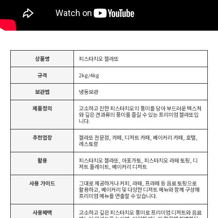
상품명
피스타치오 젤라또
규격
2kg/4kg
보관법
냉동보관
제품정의
고소하고 진한 피스타치오의 풍미를 담아 부드러운 텍스처
와 깊은 견과류의 풍미를 즐길 수 있는 프리미엄 젤라또입
니다.
추천업장
젤라또 전문점, 카페, 디저트 카페, 베이커리 카페, 호텔,
레스토랑
활용
피스타치오 젤라또, 아포가토, 피스타치오 라떼 토핑, 디
저트 플레이트, 베이커리 디저트
사용 가이드
그대로 제공하거나 커피, 라떼, 프라페 등 음료 토핑으로
활용하고, 베이커리 및 다양한 디저트 메뉴와 함께 구성해
프리미엄 메뉴를 연출할 수 있습니다.
사용혜택
고소하고 깊은 피스타치오 풍미로 프리미엄 디저트와 음료