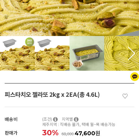
피스타치오 젤라또 2kg x 2EA(총 4.6L)
♡
배송비
(조건)
지역별
제주지역 : 직배송 불가, 택배 월~목 배송가능
30
%
원
판매가
47,600
68,000