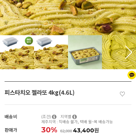
피스타치오 젤라또 4kg(4.6L)
♡
배송비
(조건)
지역별
제주지역 : 직배송 불가, 택배 월~목 배송가능
30
%
원
판매가
43,400
62,000