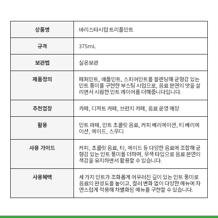
상품명
바리스타시럽 트리플민트
규격
375mL
보관법
실온보관
제품정의
페퍼민트, 애플민트, 스피어민트를 블렌딩해 균형감 있는
민트 풍미를 구현한 부스팅 시럽으로, 음료 본연의 맛을 살
리면서 시원한 민트 레이어를 더해줍니다입니다.
추천업장
카페, 디저트 카페, 브런치 카페, 음료 운영 매장
활용
민트 라떼, 민트 초콜릿 음료, 커피 베리에이션, 티 베리에
이션, 에이드, 스무디
사용 가이드
커피, 초콜릿 음료, 티, 에이드 등 다양한 음료에 조합해 균
형감 있는 민트 풍미를 더하며, 무색 타입으로 음료 본연의
색감을 유지하면서 활용할 수 있습니다.
사용혜택
세 가지 민트가 조화롭게 어우러진 깊이 있는 민트 풍미로
음료의 완성도를 높이고, 컬러 변화 없이 다양한 메뉴에 자
연스럽게 적용해 차별화된 메뉴를 구현할 수 있습니다.