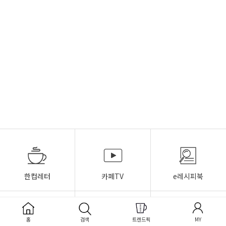
한컵레터
카페TV
e레시피북
홈
검색
트렌드픽
MY