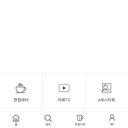
한컵레터
카페TV
e레시피북
홈
검색
트렌드픽
MY