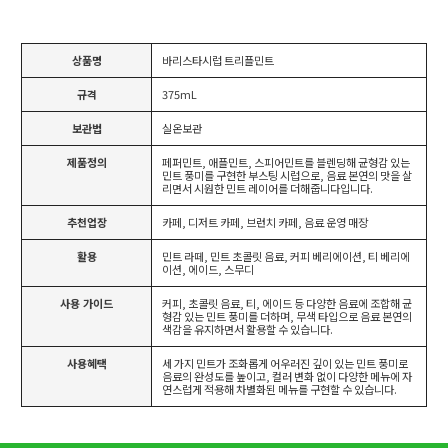
상품명
바리스타시럽 트리플민트
규격
375mL
보관법
실온보관
제품정의
페퍼민트, 애플민트, 스피어민트를 블렌딩해 균형감 있는
민트 풍미를 구현한 부스팅 시럽으로, 음료 본연의 맛을 살
리면서 시원한 민트 레이어를 더해줍니다입니다.
추천업장
카페, 디저트 카페, 브런치 카페, 음료 운영 매장
활용
민트 라떼, 민트 초콜릿 음료, 커피 베리에이션, 티 베리에
이션, 에이드, 스무디
사용 가이드
커피, 초콜릿 음료, 티, 에이드 등 다양한 음료에 조합해 균
형감 있는 민트 풍미를 더하며, 무색 타입으로 음료 본연의
색감을 유지하면서 활용할 수 있습니다.
사용혜택
세 가지 민트가 조화롭게 어우러진 깊이 있는 민트 풍미로
음료의 완성도를 높이고, 컬러 변화 없이 다양한 메뉴에 자
연스럽게 적용해 차별화된 메뉴를 구현할 수 있습니다.