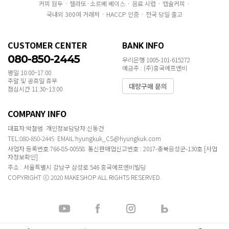
커피 원두 · 젤라또·소르베 베이스 · 음료 시럽 · 캡슐커피 ·
국내외 300여 거래처 · HACCP 인증 · 전국 당일 출고
CUSTOMER CENTER
BANK INFO
080-850-2445
우리은행 1005-101-615272
예금주 : (주)흥국에프엔비
평일 10:00~17:00
주말 및 공휴일 휴무
대량구매 문의
점심시간 11:30~13:00
COMPANY INFO
대표자:박철범 개인정보담당자:신동건
TEL:080-850-2445 EMAIL:hyungkuk_CS@hyungkuk.com
사업자 등록번호:766-85-00558 통신판매업신고번호 : 2017-충북음성군-130호
[사업
자정보확인]
주소 : 서울특별시 강남구 삼성로 546 흥국에프엔비빌딩
COPYRIGHT ⓒ 2020 MAKESHOP ALL RIGHTS RESERVED.