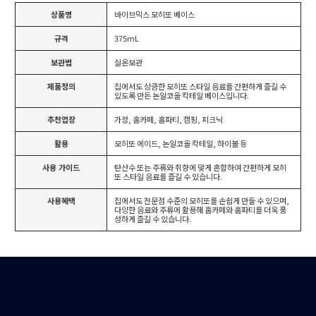
상품명
바이브믹스 모히또 베이스
규격
375mL
보관법
실온보관
제품정의
집에서도 상큼한 모히또 스타일 음료를 간편하게 즐길 수
있도록 만든 논알코올 칵테일 베이스입니다.
추천업장
가정, 홈카페, 홈파티, 캠핑, 피크닉
활용
모히또 에이드, 논알코올 칵테일, 하이볼 등
사용 가이드
탄산수 또는 주류와 취향에 맞게 혼합하여 간편하게 모히
또 스타일 음료를 즐길 수 있습니다.
사용혜택
집에서도 전문점 수준의 모히또를 손쉽게 만들 수 있으며,
다양한 음료와 주류에 활용해 홈카페와 홈파티를 더욱 풍
성하게 즐길 수 있습니다.