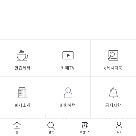
한컵레터
카페TV
e레시피북
회사소개
회원혜택
공지사항
이용안내
이용약관
개인정보취급방침
FAQ
Q&A
1:1문의
홈
검색
트렌드픽
MY