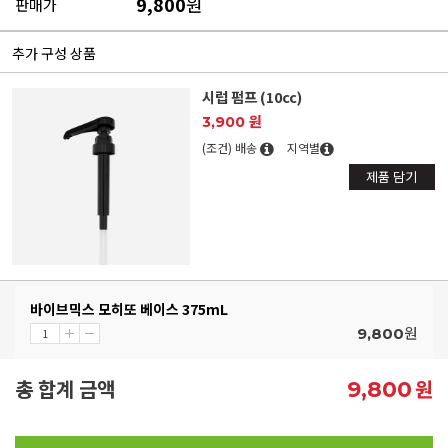
9,800
원
판매가
추가 구성 상품
시럽 펌프 (10cc)
3,900 원
(조건) 배송
지역별
제품 담기
바이브믹스 모히또 베이스 375mL
원
9,800
총 합계 금액
원
9,800