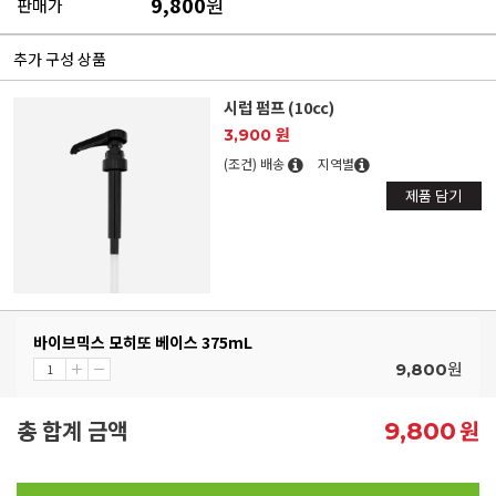
9,800
원
판매가
추가 구성 상품
시럽 펌프 (10cc)
3,900 원
(조건) 배송
지역별
제품 담기
바이브믹스 모히또 베이스 375mL
원
9,800
총 합계 금액
원
9,800