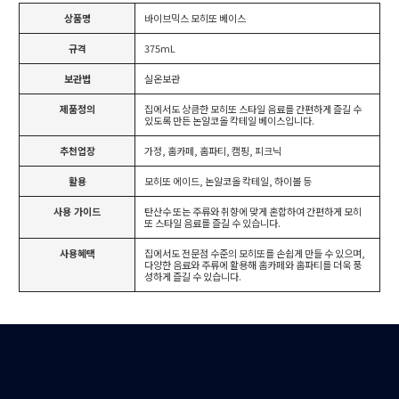
상품명
바이브믹스 모히또 베이스
규격
375mL
보관법
실온보관
제품정의
집에서도 상큼한 모히또 스타일 음료를 간편하게 즐길 수
있도록 만든 논알코올 칵테일 베이스입니다.
추천업장
가정, 홈카페, 홈파티, 캠핑, 피크닉
활용
모히또 에이드, 논알코올 칵테일, 하이볼 등
사용 가이드
탄산수 또는 주류와 취향에 맞게 혼합하여 간편하게 모히
또 스타일 음료를 즐길 수 있습니다.
사용혜택
집에서도 전문점 수준의 모히또를 손쉽게 만들 수 있으며,
다양한 음료와 주류에 활용해 홈카페와 홈파티를 더욱 풍
성하게 즐길 수 있습니다.