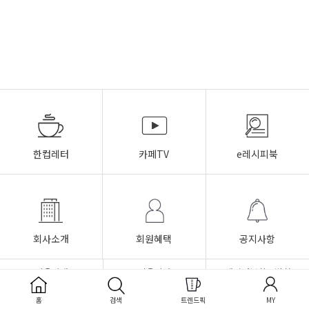
한컵레터
카페TV
e레시피북
회사소개
회원혜택
공지사항
이용안내
이용약관
개인정보취급방침
FAQ
Q&A
1:1문의
홈
검색
트렌드픽
MY