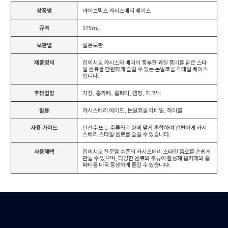
상품명
바이브믹스 카시스베리 베이스
규격
375mL
보관법
실온보관
제품정의
집에서도 카시스와 베리의 풍부한 과일 풍미를 담은 스타
일 음료를 간편하게 즐길 수 있는 논알코올 칵테일 베이스
입니다.
추천업장
가정, 홈카페, 홈파티, 캠핑, 피크닉
활용
카시스베리 에이드, 논알코올 칵테일, 하이볼
사용 가이드
탄산수 또는 주류와 취향에 맞게 혼합하여 간편하게 카시
스베리 스타일 음료를 즐길 수 있습니다.
사용혜택
집에서도 전문점 수준의 카시스베리 스타일 음료를 손쉽게
만들 수 있으며, 다양한 음료와 주류에 활용해 홈카페와 홈
파티를 더욱 풍성하게 즐길 수 있습니다.