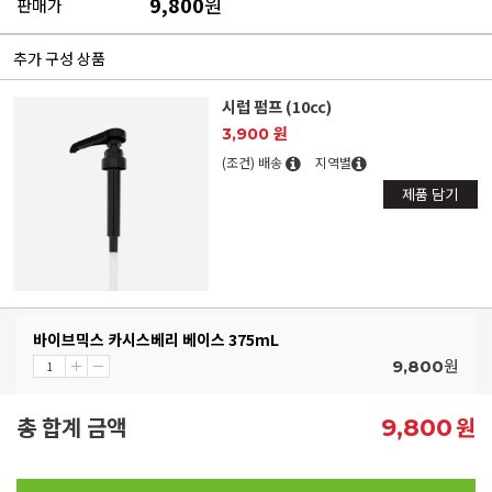
9,800
원
판매가
추가 구성 상품
시럽 펌프 (10cc)
3,900 원
(조건) 배송
지역별
제품 담기
바이브믹스 카시스베리 베이스 375mL
원
9,800
총 합계 금액
원
9,800