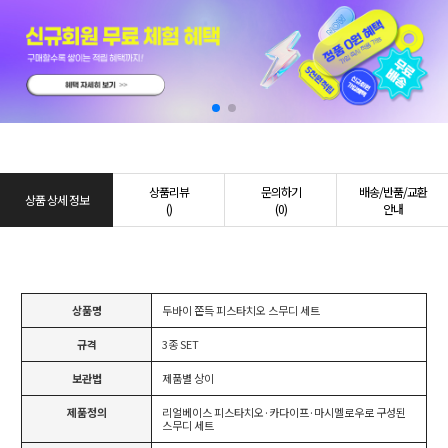
상품리뷰
문의하기
배송/반품/교환
상품 상세 정보
()
(0)
안내
상품명
두바이 쫀득 피스타치오 스무디 세트
규격
3종 SET
보관법
제품별 상이
제품정의
리얼베이스 피스타치오·카다이프·마시멜로우로 구성된
스무디 세트