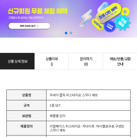
상품리뷰
문의하기
배송/반품/교환
상품 상세 정보
()
(0)
안내
상품명
두바이 쫀득 피스타치오 스무디 세트
규격
3종 SET
보관법
제품별 상이
제품정의
리얼베이스 피스타치오·카다이프·마시멜로우로 구성된
스무디 세트