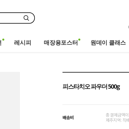
전
레시피
매장용포스터
원데이 클래스
피스타치오 파우더 500g
총 결제금액이 
배송비
제주지역 : 직