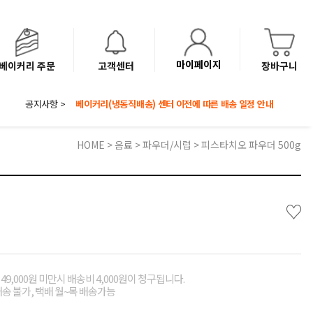
마이페이지
베이커리 주문
고객센터
장바구니
공지사항 >
8월 광복절 배송안내
'NEW 바이브믹스 or 바리스타시럽 1종' 체험단 발표
베이커리(냉동직배송) 센터 이전에 따른 배송 일정 안내
HOME
>
음료
>
파우더/시럽
> 피스타치오 파우더 500g
♡
49,000원 미만시 배송비 4,000원이 청구됩니다.
배송 불가, 택배 월~목 배송가능