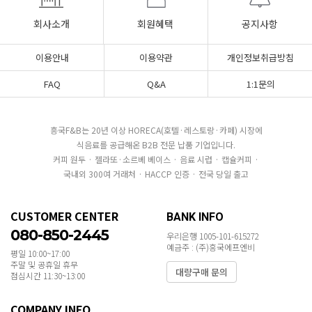
회사소개
회원혜택
공지사항
이용안내
이용약관
개인정보취급방침
FAQ
Q&A
1:1문의
흥국F&B는 20년 이상 HORECA(호텔·레스토랑·카페) 시장에
식음료를 공급해온 B2B 전문 납품 기업입니다.
커피 원두 · 젤라또·소르베 베이스 · 음료 시럽 · 캡슐커피 ·
국내외 300여 거래처 · HACCP 인증 · 전국 당일 출고
CUSTOMER CENTER
BANK INFO
080-850-2445
우리은행 1005-101-615272
예금주 : (주)흥국에프엔비
평일 10:00~17:00
주말 및 공휴일 휴무
대량구매 문의
점심시간 11:30~13:00
COMPANY INFO