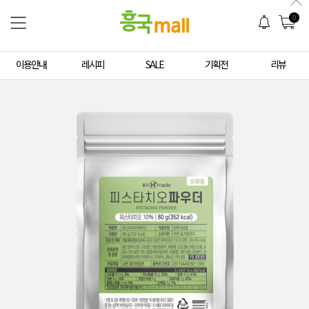
0
이용안내
레시피
SALE
기획전
리뷰