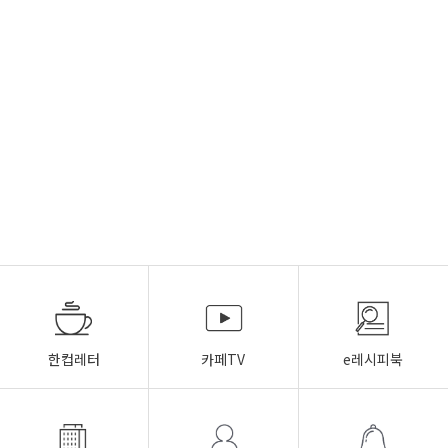
한컵레터
카페TV
e레시피북