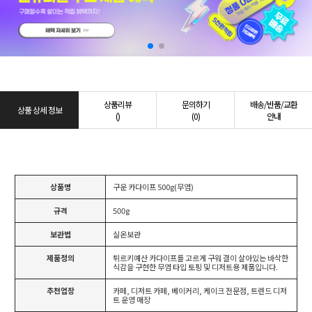
상품리뷰
문의하기
배송/반품/교환
상품 상세 정보
()
(0)
안내
상품명
구운 카다이프 500g(무염)
규격
500g
보관법
실온보관
제품정의
튀르키예산 카다이프를 고르게 구워 결이 살아있는 바삭한
식감을 구현한 무염 타입 토핑 및 디저트용 제품입니다.
추천업장
카페, 디저트 카페, 베이커리, 케이크 전문점, 트렌드 디저
트 운영 매장