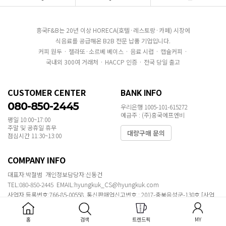
흥국F&B는 20년 이상 HORECA(호텔·레스토랑·카페) 시장에
식음료를 공급해온 B2B 전문 납품 기업입니다.
커피 원두 · 젤라또·소르베 베이스 · 음료 시럽 · 캡슐커피 ·
국내외 300여 거래처 · HACCP 인증 · 전국 당일 출고
CUSTOMER CENTER
BANK INFO
080-850-2445
우리은행 1005-101-615272
예금주 : (주)흥국에프엔비
평일 10:00~17:00
주말 및 공휴일 휴무
대량구매 문의
점심시간 11:30~13:00
COMPANY INFO
대표자:박철범 개인정보담당자:신동건
TEL:080-850-2445 EMAIL:hyungkuk_CS@hyungkuk.com
사업자 등록번호:766-85-00558 통신판매업신고번호 : 2017-충북음성군-130호
[사업
자정보확인]
주소 : 서울특별시 강남구 삼성로 546 흥국에프엔비빌딩
홈
검색
트렌드픽
MY
COPYRIGHT ⓒ 2020 MAKESHOP ALL RIGHTS RESERVED.