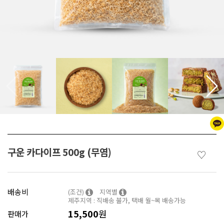
구운 카다이프 500g (무염)
♡
배송비
(조건)
지역별
제주지역 : 직배송 불가, 택배 월~목 배송가능
15,500
원
판매가