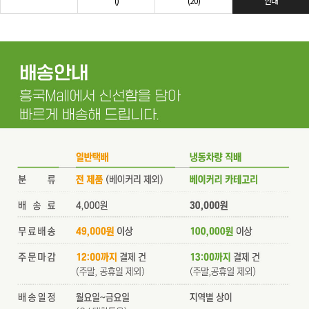
()
(20)
안내