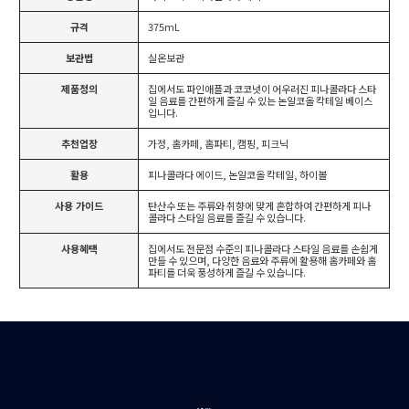
규격
375mL
보관법
실온보관
제품정의
집에서도 파인애플과 코코넛이 어우러진 피나콜라다 스타
일 음료를 간편하게 즐길 수 있는 논알코올 칵테일 베이스
입니다.
추천업장
가정, 홈카페, 홈파티, 캠핑, 피크닉
활용
피나콜라다 에이드, 논알코올 칵테일, 하이볼
사용 가이드
탄산수 또는 주류와 취향에 맞게 혼합하여 간편하게 피나
콜라다 스타일 음료를 즐길 수 있습니다.
사용혜택
집에서도 전문점 수준의 피나콜라다 스타일 음료를 손쉽게
만들 수 있으며, 다양한 음료와 주류에 활용해 홈카페와 홈
파티를 더욱 풍성하게 즐길 수 있습니다.