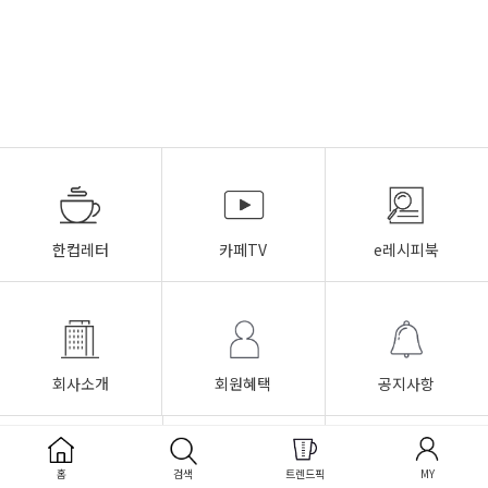
한컵레터
카페TV
e레시피북
회사소개
회원혜택
공지사항
이용안내
이용약관
개인정보취급방침
홈
검색
트렌드픽
MY
FAQ
Q&A
1:1문의