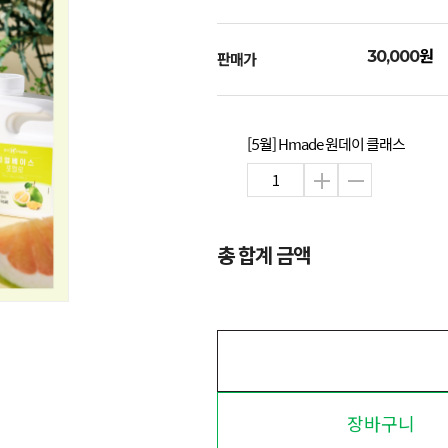
원
30,000
판매가
[5월] Hmade 원데이 클래스
총 합계 금액
장바구니