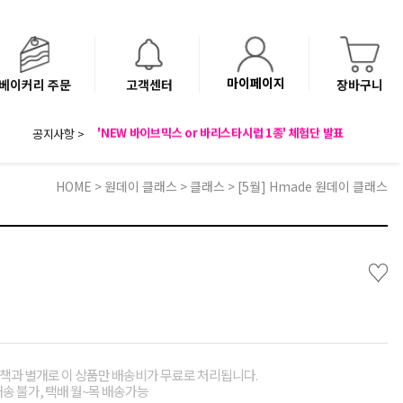
마이페이지
베이커리 주문
고객센터
장바구니
공지사항 >
8월 광복절 배송안내
'NEW 바이브믹스 or 바리스타시럽 1종' 체험단 발표
베이커리(냉동직배송) 센터 이전에 따른 배송 일정 안내
HOME
>
원데이 클래스
>
클래스
> [5월] Hmade 원데이 클래스
♡
책과 별개로 이 상품만 배송비가 무료로 처리됩니다.
배송 불가, 택배 월~목 배송가능