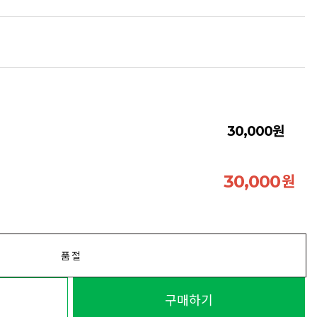
원
30,000
원
30,000
품절
구매하기