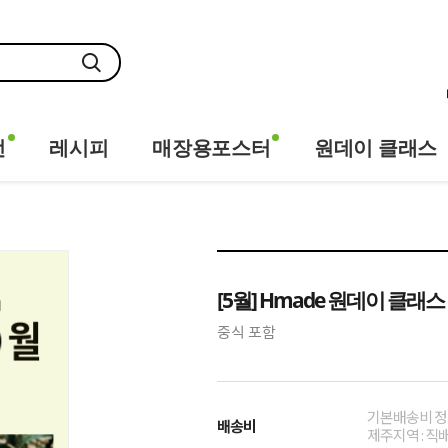
전
레시피
매장용포스터
원데이 클래스
[5월] Hmade 원데이 클래스
중식 포함
기본배송비 정
배송비
제주지역 : 직